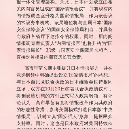
报一体化管理架构。为此，日本计划成立由相
关内阁官员组成的
“
国家情报会议
”
，并将现有内
阁情报调查室升格为国家情报局，作为该会议
的常设办事机构。该局地位将与直属日本
“
国家
安全保障会议
”
的国家安全保障局相当，并具备
向政府各省厅下达指令的权限。同时，原内阁
情报调查室负责人
“
内阁情报官
”
也将升格为
“
国
家情报局长
”
，职级与国家安全保障局长相当，
直接对首相及内阁官房长官负责。
高市早苗长期主张提升日本情报能力，并在
竞选纲领中明确提出设立
“
国家情报局
”
的构想。
与日本自民党联合执政的日本维新会也持相同
立场，双方在
10
月
20
日签署联合执政协议时，
将创设该机构的方针正式写入政策纲领。有评
论认为，高市早苗有意将情报改革作为其政府
的标志性举措，参考美国模式打造日本版
“
中央
情报局
”
，以树立其
“
国安强人
”
形象，提振民众
支持率。同时，这也是日本政府对美国持续催