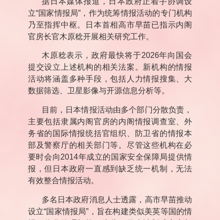
据日本媒体报道，日本政府正着手协调设
立
“
国家情报局
”
，作为统筹情报活动的专门机构
乃至指挥中枢。日本首相高市早苗已指示内阁
官房长官木原稔开展相关研究工作。
木原稔表示，政府最快将于
2026
年向国会
提交设立上述机构的相关法案。新机构的情报
活动将涵盖多种手段，包括人力情报搜集、大
数据筛选、卫星影像与开源信息分析等。
目前，日本情报活动由多个部门分散负责，
主要包括隶属内阁官房的内阁情报调查室、外
务省的国际情报统括官组织、防卫省的情报本
部及警察厅的相关部门等。尽管这些机构在必
要时会向
2014
年成立的国家安全保障局提供情
报，但日本政府一直感到缺乏统一机制，无法
有效整合情报活动。
多名日本政府消息人士透露，高市早苗推动
设立
“
国家情报局
”
，旨在构建类似美英等国的情