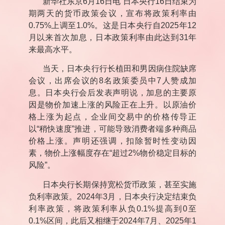
新华社东京
6
月
16
日电 日本央行
16
日结束为
期两天的货币政策会议，宣布将政策利率由
0.75%
上调至
1.0%
。这是日本央行自
2025
年
12
月以来首次加息，日本政策利率由此达到
31
年
来最高水平。
当天，日本央行行长植田和男因病住院缺席
会议，出席会议的
8
名政策委员中
7
人赞成加
息。日本央行会后发表声明说，加息的主要原
因是物价加速上涨的风险正在上升。以原油价
格上涨为起点，企业间交易中的价格传导正
以
“
稍快速度
”
推进，可能导致消费者端多种商品
价格上涨。声明还强调，扣除暂时性变动因
素，物价上涨幅度存在
“
超过
2%
物价稳定目标的
风险
”
。
日本央行长期保持宽松货币政策，甚至实施
负利率政策。
2024
年
3
月，日本央行决定结束负
利率政策，将政策利率从负
0.1%
提高到
0
至
0.1%
区间，此后又相继于
2024
年
7
月、
2025
年
1