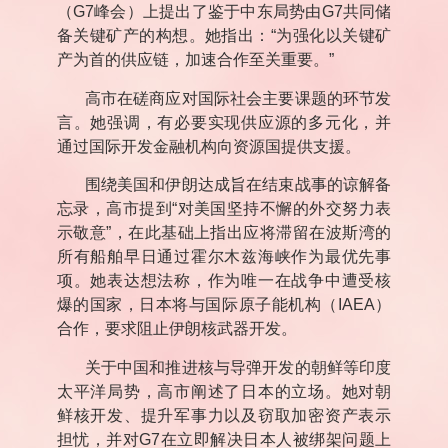
（
G7
峰会）上提出了鉴于中东局势由
G7
共同储
备关键矿产的构想。她指出：“为强化以关键矿
产为首的供应链，加速合作至关重要。”
高市在磋商应对国际社会主要课题的环节发
言。她强调，有必要实现供应源的多元化，并
通过国际开发金融机构向资源国提供支援。
围绕美国和伊朗达成旨在结束战事的谅解备
忘录，高市提到“对美国坚持不懈的外交努力表
示敬意”，在此基础上指出应将滞留在波斯湾的
所有船舶早日通过霍尔木兹海峡作为最优先事
项。她表达想法称，作为唯一在战争中遭受核
爆的国家，日本将与国际原子能机构（
IAEA
）
合作，要求阻止伊朗核武器开发。
关于中国和推进核与导弹开发的朝鲜等印度
太平洋局势，高市阐述了日本的立场。她对朝
鲜核开发、提升军事力以及窃取加密资产表示
担忧，并对
G7
在立即解决日本人被绑架问题上