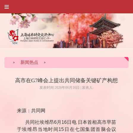
新闻热点
高市在G7峰会上提出共同储备关键矿产构想
发表时间:2026年06月16日 | 发表人:
来源：共同网
共同社埃维昂
6
月
16
日电 日本首相高市早苗
于埃维昂当地时间
15
日在七国集团首脑会议